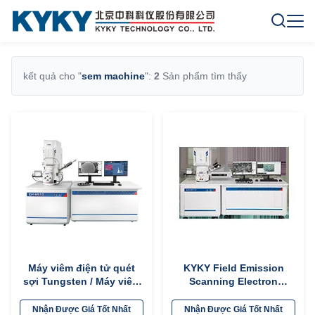
kết quả cho "
sem machine
":
2
Sản phẩm tìm thấy
Máy viêm điện tử quét
KYKY Field Emission
sợi Tungsten / Máy viêm
Scanning Electron
điện tử Sem EM69 Std
Microscope / Thiết bị
kính hiển vi điện tử quét
Nhận Được Giá Tốt Nhất
Nhận Được Giá Tốt Nhất