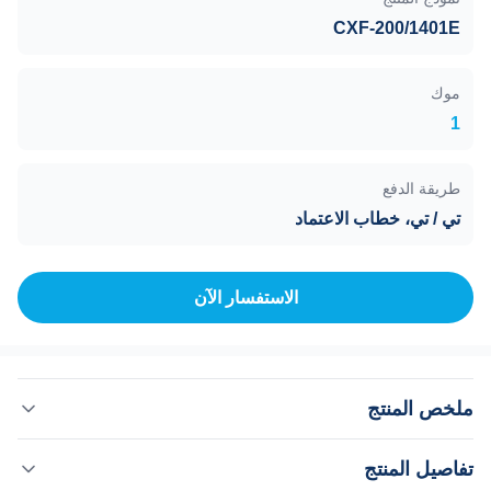
CXF-200/1401E
موك
1
طريقة الدفع
تي / تي، خطاب الاعتماد
الاستفسار الآن
ملخص المنتج
مضخة تزييت ماجليف التوربينية الجزيئية لتبريد المياه CE
تفاصيل المنتج
المضخات الجزيئية المرفوعة مغناطيسيًا هي المضخات التي يتم