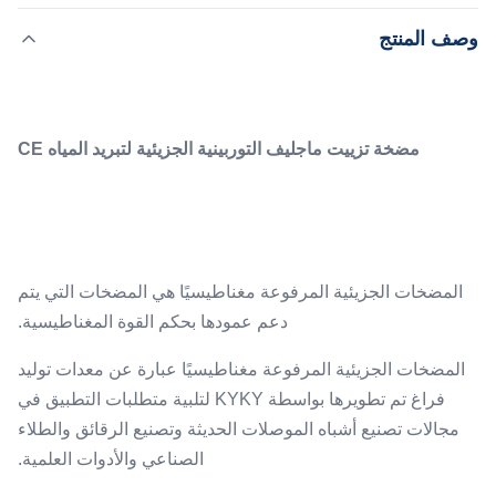
دعم عمودها بحكم القوة المغناطيسية. المضخات الجزيئية
,
إبراز:
مضخة جزيئية ذات استهلاك طاقة منخفضة
وصف المنتج
المرفوعة مغناطيسيًا عبارة عن معدات توليد فراغ تم تطويرها
مضخة جزيئية ذات خمسة محاور
بواسطة KYKY لتلبية متطلبات التطبيق في مجالات تصنيع أشباه
الموصلات الحديثة وتصني...
Pumping Speed:
1401 لتر/ثانية
مضخة تزييت ماجليف التوربينية الجزيئية لتبريد المياه CE
Lubrication:
ماجليف
Flange:
ISO-F/CF 200
Cooling:
المضخات الجزيئية المرفوعة مغناطيسيًا هي المضخات التي يتم
ماء
دعم عمودها بحكم القوة المغناطيسية.
Name:
مضخة جزيئية ذات خمسة محاور، استهلاك منخفض للطاقة
المضخات الجزيئية المرفوعة مغناطيسيًا عبارة عن معدات توليد
Keyword:
فراغ تم تطويرها بواسطة KYKY لتلبية متطلبات التطبيق في
مضخة توربوموليكول
مجالات تصنيع أشباه الموصلات الحديثة وتصنيع الرقائق والطلاء
الصناعي والأدوات العلمية.