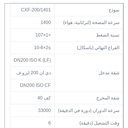
نموذج
CXF-200/1401
سرعة المضخة (لتر/ثانية، هواء)
1400
نسبة الضغط
>1×107
الفراغ النهائي (باسكال)
≥2×10-6
DN200 ISO K (LF)
شفة مدخل
دي ان 200 ايزو ف
DN200 ISO CF
شفة المخرج
كف 40
سرعة الدوران (دورة في الدقيقة)
33000
وقت التشغيل (دقيقة)
6