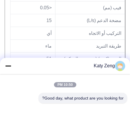
فيب (مم)
<0.05
مضخة الدعم (L/s)
15
التركيب أو الاتجاه
أي
طريقة التبريد
ماء
الوزن (كجم) (مع وحدة التحكم)
51
Katy Zeng
10:50 PM
Good day, what product are you looking for?
العلامات:
مضخة الفراغ التوربو
مضخات التوربو الجزيئية
مضخة الفراغ التوربو الجزيئية