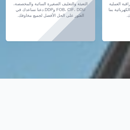
اقبة العملية
التعبئة والتغليف الصغيرة السائبة والمخصصة،
كهربائية بما
FOB، CIF، DDU وDDP.دعنا نساعدك في
ك.
العثور على الحل الأفضل لجميع مخاوفك.