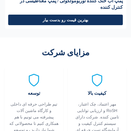
پمپ آب خنک کننده توربومولکولی / پمپ مغناطیسی در
د
کنترل کننده
د
بهترین قیمت رو بدست بیار
مزایای شرکت
کیفیت بالا
توسعه
مهر اعتماد، چک اعتبار،
تیم طراحی حرفه ای داخلی
RoSH و ارزیابی توانایی
و کارگاه ماشین آلات
تامین کننده. شرکت دارای
پیشرفته می تونیم با هم
سیستم کنترل کیفیت و
همکاری کنیم تا محصولاتی که
آزمایشگاه تست حرفه ای
شما نیاز دارید رو توسعه