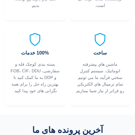
است.
بدیم.
ساخت
100% خدمات
ماشين هاي پیشرفته
بسته بندی کوچک فله و
اتوماتيك، سيستم کنترل
سفارشی، FOB، CIF، DDU
سختي فرآیند ما مي تونيم
و DDP.به ما کمک کنید تا
تمام ترمينال هاي الکتريکي
بهترین راه حل را برای همه
رو فراتر از نياز شما بسازيم
نگرانی های خود پیدا کنید.
آخرین پرونده های ما