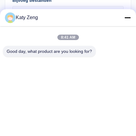
Bijvoeg bestanden
Selecteer bestanden
Katy Zeng
Je kunt maximaal 5 bestanden uploaden en elk bestand maximaal
10M.
8:41 AM
Verzoek indienen
Good day, what product are you looking for?
Tel: 86-18611455302
E-mail: zengkaiting@kyky.com.cn
Nr. 13 Zhongguancun Bei er tiao, Haidian District, Beijing, 100190
Thuis
over ons
producten
Neem contact met ons op