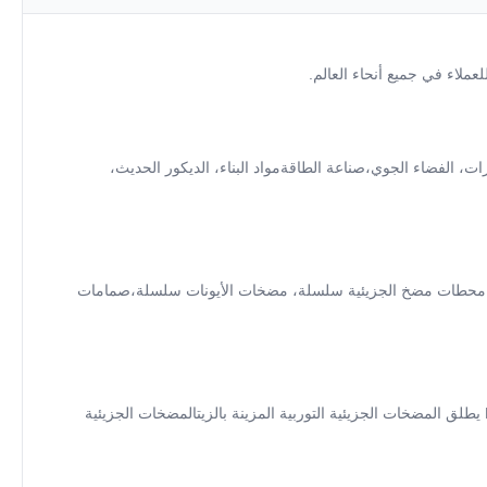
ارات، الفضاء الجوي،صناعة الطاقةمواد البناء، الديكور الحديث،
يئية سلسلة، محطات مضخ الجزيئية سلسلة، مضخات الأيونات سلسلة،صمامات
إلى السوق القائمة على الطلب، يهدف إلى تلبية متطلبات عملائنا، ويطلق باستمرار منتجات جديدة في روح الشركة من تطوير على الابتكار،تتابعاً KYKY يطلق المضخات الجزيئية التوربية المزينة بالزيتالمضخات الجزيئية