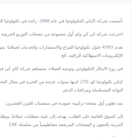
تأسست شركة كايكي للتكنولوجيا في عام 1958، رائدة في تكنولوجيا الفراغ والبصريات الإلكترونية في الصين.كيكي مكرسة لتوفير حلول فراغ شاملة للعملاء في جميع أنحاء العالم.
اخترعت شركة كي كي واي أول مجموعة من مضخات التوربو الجزيئية و
تقدم KYKY حلول تكنولوجيا الفراغ والاستشارات والخدمات لعملا
الإلكترونيات الاستهلاكية الراقية، الخ
في روح الابتكار التكنولوجي وتوجيه العملاء، ستساهم شركة كاي كي في
كيكي تكنولوجيا كو، LTD. لديها سنوات عديدة من ا
البوابة المتسلسلة ومراقبات الدعم.
منذ تطوير أول مضخة تركيبية عمودية في سبعينيات القرن العشرين،
المزينة بالدهون و المضخات المرتفعة مغناطيسياً من سلسلة CXF