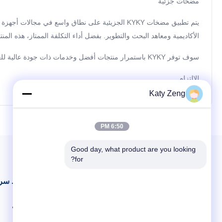
مضخات جزئية
يتم تطبيق مضخات KYKY الجزيئية على نطاق واسع 
الأكاديمية ومعاهد البحث والتطوير. بفضل أداء التكلفة الممتاز، هذه ال
سوف توفر KYKY باستمرار منتجات أفضل وخدمات ذات جودة عالية للعملاء من خلال ابتكارنا المستمر والعاطفة
الالتزام
Katy Zeng
6:50 PM
Good day, what product are you looking 
for?
روابط سر
المنزل