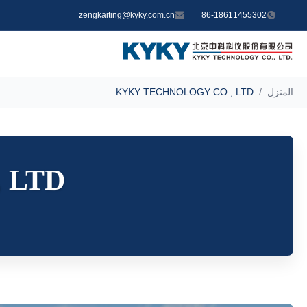
zengkaiting@kyky.com.cn
86-18611455302
المنزل
/
KYKY TECHNOLOGY CO., LTD.
LTD.