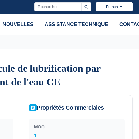
French
NOUVELLES
ASSISTANCE TECHNIQUE
CONTA
le de lubrification par
le de lubrification par
nt de l'eau CE
nt de l'eau CE
Propriétés Commerciales
MOQ
1