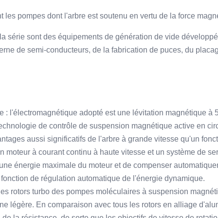
 les pompes dont l'arbre est soutenu en vertu de la force magn
 la série sont des équipements de génération de vide dévelop
rne de semi-conducteurs, de la fabrication de puces, du placage 
 : l'électromagnétique adopté est une lévitation magnétique à 
chnologie de contrôle de suspension magnétique active en circu
tages aussi significatifs de l'arbre à grande vitesse qu'un fonct
Un moteur à courant continu à haute vitesse et un système de
 une énergie maximale du moteur et de compenser automatiquement
 fonction de régulation automatique de l'énergie dynamique.
 les rotors turbo des pompes moléculaires à suspension magnéti
ne légère. En comparaison avec tous les rotors en alliage d'alum
e la résistance, de sorte que les objectifs de vitesse de rotati