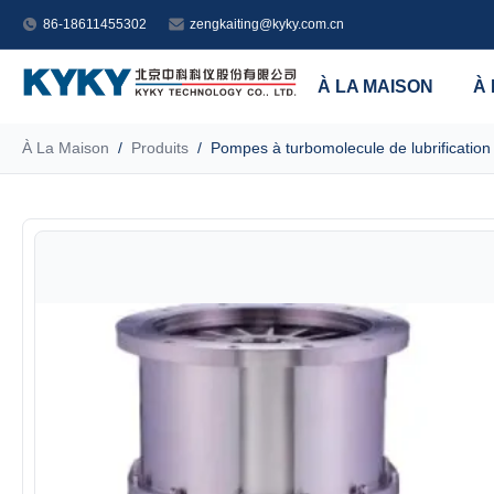
86-18611455302
zengkaiting@kyky.com.cn
À LA MAISON
À
À La Maison
/
Produits
/
Pompes à turbomolecule de lubrification