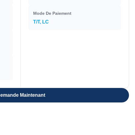
Mode De Paiement
T/T, LC
emande Maintenant