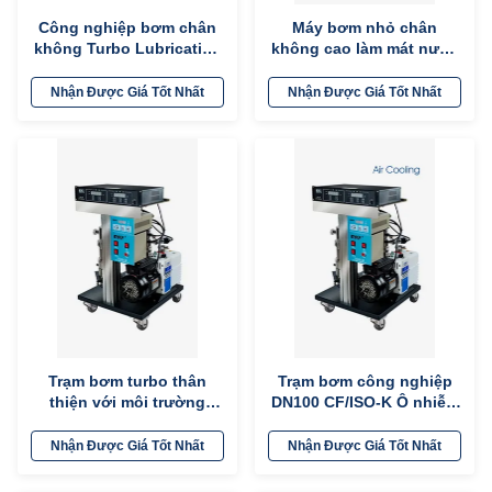
Công nghiệp bơm chân
Máy bơm nhỏ chân
không Turbo Lubrication
không cao làm mát nước
dầu mỡ FF-200/1300FE
với máy bơm cơ học và
làm mát không khí
máy đo chân không
Nhận Được Giá Tốt Nhất
Nhận Được Giá Tốt Nhất
Trạm bơm turbo thân
Trạm bơm công nghiệp
thiện với môi trường
DN100 CF/ISO-K Ô nhiễm
Lòng chân không tối đa
dầu ít cho phân tích bề
≤ 9E-5Pa Hoạt động dễ
mặt
Nhận Được Giá Tốt Nhất
Nhận Được Giá Tốt Nhất
dàng