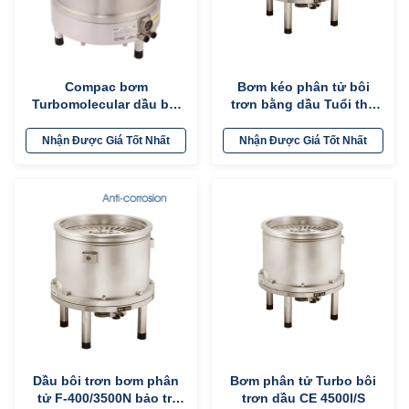
Compac bơm
Bơm kéo phân tử bôi
Turbomolecular dầu bôi
trơn bằng dầu Tuổi thọ
trơn 1300L / S tốc độ
cao để phát hiện rò rỉ
bơm cho ngành công
công nghiệp
Nhận Được Giá Tốt Nhất
Nhận Được Giá Tốt Nhất
nghiệp pin mặt trời
Dầu bôi trơn bơm phân
Bơm phân tử Turbo bôi
tử F-400/3500N bảo trì
trơn dầu CE 4500l/S