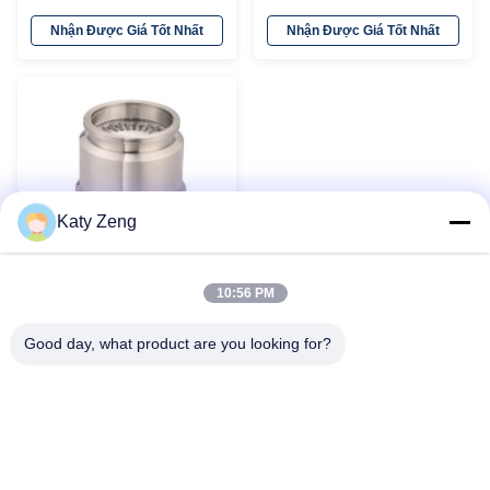
đơn giản
Nhận Được Giá Tốt Nhất
Nhận Được Giá Tốt Nhất
Katy Zeng
10:56 PM
Máy bơm Turbomolecular
hiệu suất cao / Máy bơm
Good day, what product are you looking for?
Turbo Drag
Nhận Được Giá Tốt Nhất