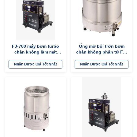
FJ-700 máy bơm turbo
Ống mỡ bôi trơn bơm
chân không làm mát
chân không phân tử FF-
nước
250/2000E Cấu trúc đơn
giản
Nhận Được Giá Tốt Nhất
Nhận Được Giá Tốt Nhất