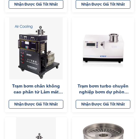
không Gaage
Nhận Được Giá Tốt Nhất
Nhận Được Giá Tốt Nhất
Trạm bơm chân không
Trạm bơm turbo chuyên
cao phân tử Làm mát
nghiệp bơm dự phòng
không khí Vận hành dễ
dầu hoặc khô nhỏ gọn
dàng DN40 ISO-KF
tùy chọn
Nhận Được Giá Tốt Nhất
Nhận Được Giá Tốt Nhất