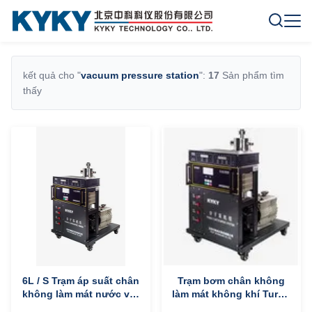
kết quả cho "
vacuum pressure station
":
17
Sản phẩm tìm
thấy
6L / S Trạm áp suất chân
Trạm bơm chân không
không làm mát nước với
làm mát không khí Turbo
tiền chân không và chân
Mini