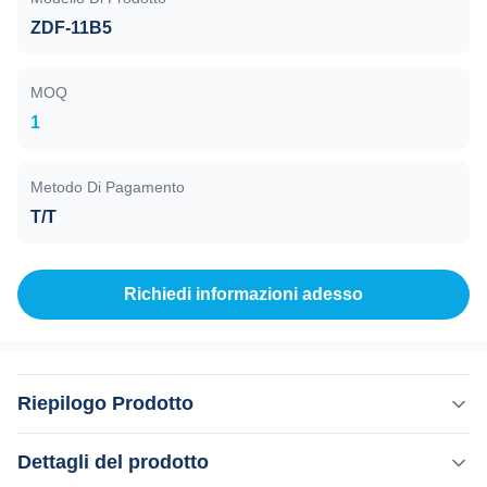
ZDF-11B5
MOQ
1
Metodo Di Pagamento
T/T
Richiedi informazioni adesso
Riepilogo Prodotto
Vacuometro composto, ZDF-62B5, da 10E5 a 10E-7 Pa, 6
Dettagli del prodotto
loop, Rs485 Il vacuometro composto modello ZDF-62B5 è