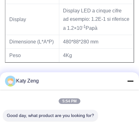
Display LED a cinque cifre
ad esempio: 1.2E-1 si riferisce
Display
-1
a 1.2×10
Papà
Dimensione (L*A*P)
480*88*280 mm
Peso
4Kg
Katy Zeng
5:54 PM
Tag:
misuratore di vuoto
Good day, what product are you looking for?
misuratore di pressione di ionizzazione
misuratore di vuoto di ionizzazione