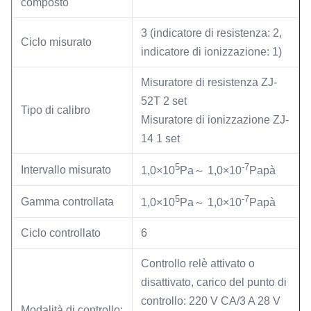
composto
3 (indicatore di resistenza: 2,
Ciclo misurato
indicatore di ionizzazione: 1)
Misuratore di resistenza ZJ-
52T 2 set
Tipo di calibro
Misuratore di ionizzazione ZJ-
14 1 set
5
-7
Intervallo misurato
1,0×10
Pa～ 1,0×10
Papà
5
-7
Gamma controllata
1,0×10
Pa～ 1,0×10
Papà
Ciclo controllato
6
Controllo relè attivato o
disattivato, carico del punto di
controllo: 220 V CA/3 A 28 V
Modalità di controllo: