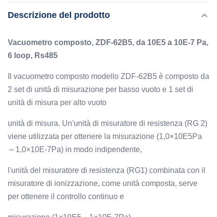
composto da 2 set di unità di misurazione per basso vuoto
Descrizione del prodotto
Evidenziare:
e 1 set di unità di misura per alto vuoto unità di misura.
misuratore del vuoto di ionizzazione ad altissima
Un'unità di misuratore di resistenza (RG 2) viene utilizzata
precisione
Vacuometro composto, ZDF-62B5, da 10E5 a 10E-7 Pa,
per ottenere la ...
,
,
Misuratore di vuoto di ionizzazione CE
6 loop, Rs485
Rs485 misuratore del vuoto di ionizzazione
Il vacuometro composto modello ZDF-62B5 è composto da
Type:
2 set di unità di misurazione per basso vuoto e 1 set di
Misuratore di ionizzazione ZJ-14, misuratore di
unità di misura per alto vuoto
resistenza ZJ-52T
Measure:
unità di misura. Un'unità di misuratore di resistenza (RG 2)
1E+5 a 1*E-7
viene utilizzata per ottenere la misurazione (1,0×10E5Pa
Interface:
～1,0×10E-7Pa) in modo indipendente,
RS485, 0-5V
Accuracy:
l'unità del misuratore di resistenza (RG1) combinata con il
±1%
misuratore di ionizzazione, come unità composta, serve
per ottenere il controllo continuo e