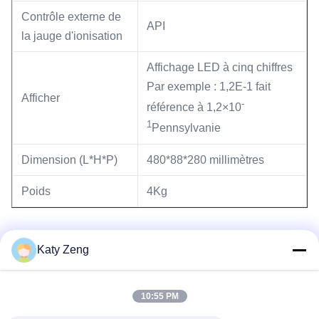
Contrôle externe de
API
la jauge d'ionisation
Affichage LED à cinq chiffres
Par exemple : 1,2E-1 fait
Afficher
-
référence à 1,2×10
1
Pennsylvanie
Dimension (L*H*P)
480*88*280 millimètres
Poids
4Kg
Katy Zeng
10:55 PM
Les étiquettes:
mesureur à vide élevé