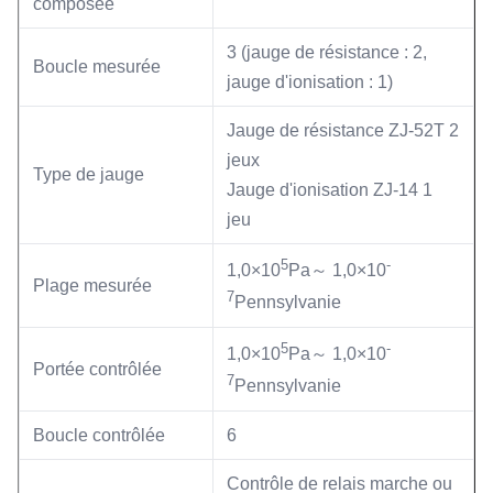
composée
3 (jauge de résistance : 2,
Boucle mesurée
jauge d'ionisation : 1)
Jauge de résistance ZJ-52T 2
jeux
Type de jauge
Jauge d'ionisation ZJ-14 1
jeu
5
-
1,0×10
Pa～ 1,0×10
Plage mesurée
7
Pennsylvanie
5
-
1,0×10
Pa～ 1,0×10
Portée contrôlée
7
Pennsylvanie
Boucle contrôlée
6
Contrôle de relais marche ou