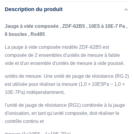
62B5 est composée de 2 ensembles d'unités de mesure à
Description du produit
Mettre en évidence:
faible vide et d'un ensemble d'unités de mesure à vide
,
Le détecteur de vide d'ionisation de très haute précision
poussé. unités de mesure. Une unité de jauge de
,
le détecteur de vide d'ionisation de Ce
Jauge à vide composée , ZDF-62B5 , 10E5 à 10E-7 Pa ,
résistance (RG 2) est utilisée pour ...
le détecteur de vide d'ionisation de Rs485.
6 boucles , Rs485
Type:
La jauge à vide composée modèle ZDF-62B5 est
Jauge d'ionisation ZJ-14, jauge de résistance ZJ-52T
composée de 2 ensembles d'unités de mesure à faible
Measure:
vide et d'un ensemble d'unités de mesure à vide poussé.
1E+5 à 1*E-7
Interface:
unités de mesure. Une unité de jauge de résistance (RG 2)
Rs485, 0-5V
est utilisée pour réaliser la mesure (1,0 × 10E5Pa ~ 1,0 ×
Accuracy:
10E-7Pa) indépendamment,
±1%
l'unité de jauge de résistance (RG1) combinée à la jauge
d'ionisation, en tant qu'unité composée, doit réaliser le
contrôle continu et