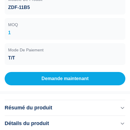
ZDF-11B5
MOQ
1
Mode De Paiement
T/T
Demande maintenant
Résumé du produit
Jauge à vide composée , ZDF-62B5 , 10E5 à 10E-7 Pa , 6
Détails du produit
boucles , Rs485 La jauge à vide composée modèle ZDF-