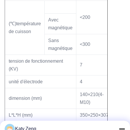
<200
Avec
(℃)température
magnétique
de cuisson
Sans
<300
magnétique
tension de fonctionnement
7
(KV)
unité d'électrode
4
140×210(4-
dimension (mm)
M10)
L*L*H (mm)
350×250×307
(kg) poids
38
Katy Zeng