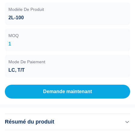
Modèle De Produit
2L-100
MOQ
1
Mode De Paiement
LC, T/T
Demande maintenant
Résumé du produit
Pompe ionique, 2L-100, DN150CF, 120L/s Air, 1,2L/s Ar,