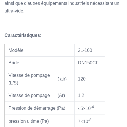
ainsi que d'autres équipements industriels nécessitant un
ultra-vide.
Caractéristiques:
Modèle
2L-100
Bride
DN150CF
Vitesse de pompage
( air)
120
(L/S)
Vitesse de pompage
(Ar)
1.2
-4
Pression de démarrage (Pa)
≤5×10
-8
pression ultime (Pa)
7×10