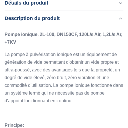
Détails du produit
+7KV La pompe à pulvérisation ionique est un équipement
de génération de vide permettant d'obtenir un vide propre
,
Description du produit
Mettre en évidence:
Pompe à vide ionique accélérateur
et ultra-poussé, avec des avantages tels que la propreté,
,
pompe à vide ionique 120L/S
un degré de vide élevé, zéro bruit, zéro vibration et une
pompe à vide ionique sans bruit
Pompe ionique, 2L-100, DN150CF, 120L/s Air, 1,2L/s Ar,
commodité d...
+7KV
Flange:
DN150CF
La pompe à pulvérisation ionique est un équipement de
Pumping Speed:
génération de vide permettant d'obtenir un vide propre et
120 L/s d'air
ultra-poussé, avec des avantages tels que la propreté, un
Ultimate Pressure:
degré de vide élevé, zéro bruit, zéro vibration et une
7E-8Pa
commodité d'utilisation. La pompe ionique fonctionne dans
Working Voltage:
un système fermé qui ne nécessite pas de pompe
+7KV
d'appoint fonctionnant en continu.
Principe: