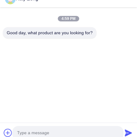
4:59 PM
Good day, what product are you looking for?
Les étiquettes:
Pompes à ions de cellules stellaires
pompes à ions variants
pompes à ions sputter
Tél: 86-18611455302
E-mail: zengkaiting@kyky.com.cn
N° 13 Zhongguancun Bei er tiao, district de Haidian, à
Pékin,100190
À la maison
À propos de nous
produits
Contactez-nous
© 2019- KYKY TECHNOLOGY CO., LTD.. Tout. Les droits sont réservés.