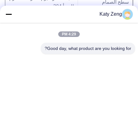
سطح الصمام
للصدأ 304
Katy Zeng
الأختام
فيتون، منفاخ ملحوم (316 لتر)
4:29 PM
Good day, what product are you looking for?
العلامات:
صمامات فراغ ضريبة القيمة المضافة
صمام فراغ هوائي
صمام زاوية ضريبة القيمة المضافة
هاتف: 86-18611455302
بريد إلكتروني: zengkaiting@kyky.com.cn
رقم 13 Zhongguancun Bei er tiao، منطقة Haidian، بكين،100190
المنزل
حولنا
المنتجات
اتصل بنا