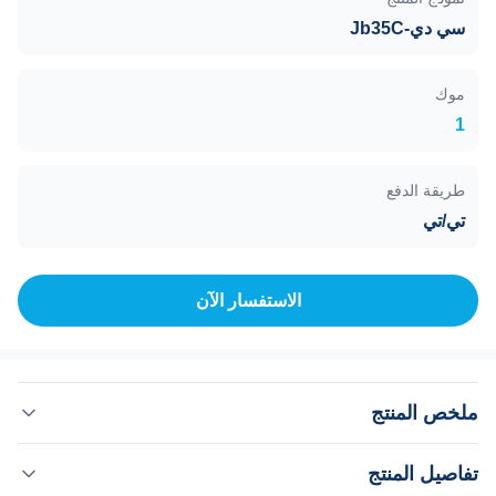
سي دي-Jb35C
موك
1
طريقة الدفع
تي/تي
الاستفسار الآن
ملخص المنتج
صمام زاوية، يدوي، CD-Jb35C، شفة CF، معدل التسرب:
تفاصيل المنتج
.31.3×10-10 Pa.m3/s يتم استخدام دليل التفريغ الفائق الطراز