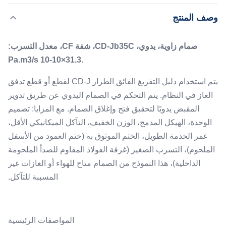
CD-J لقطع أو قطع تدفق الغاز في النظام. يتم التحكم في
,
إبراز:
صمام زاوية ضريبة القيمة المضافة
وصف المنتج
الصمام اليدوي عن طريق تدوير المقبض يدويًا لتحقيق فتح وإغلاق
صمامات فراغ ضريبة القيمة المضافة
الصمام. مع المزايا: تصميم الوحدة، الهيكل المدمج، الوزن
صمام زاوية، يدوي، CD-Jb35C، شفة CF، معدل التسرب:
الخفيف، التآكل الميكانيك...
Leak Rate:
.31.3×10-10 Pa.m3/s
.31.3×10-10 Pa.m3/s
Air Compression:
يتم استخدام دليل التفريغ الفائق الطراز CD-J لقطع أو قطع تدفق
0.4 ～ 0.7 ميجا باسكال
الغاز في النظام. يتم التحكم في الصمام اليدوي عن طريق تدوير
Type:
المقبض يدويًا لتحقيق فتح وإغلاق الصمام. مع المزايا: تصميم
صمام زاوية يدوي
الوحدة، الهيكل المدمج، الوزن الخفيف، التآكل الميكانيكي الأقل،
Working Media:
عمر الخدمة الطويل، الختم الموثوق به (ختم العمود من الأسفل
الهواء والبخار والغازات غير المسببة للتآكل
الملحوم)، التسرب الصغير (غرفة الفولاذ المقاوم للصدأ الملحومة
الداخلية)، هذا النموذج من الصمام متاح للهواء أو الغازات غير
المسببة للتآكل.
المواصفات الرئيسية