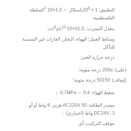
-7
5
التطبيق: 1 × 10
باسكال ～ 1.3×10
السلطة
الفلسطينية.
3
-10
معدل التسرب: .31.3×10
بام
/ث;
وسائط العمل: الهواء، البخار، الغازات غير المسببة
للتآكل
درجة حرارة الخبز:
(على): ≥200 درجة مئوية؛
(إيقاف): 50150 درجة مئوية؛
ضغط الهواء: 0.4 ～ 0.7MPa ；
مصدر الطاقة: AC220V 50 هرتز، 6 واط أو أو
DC24V، 3 واط (اختياري) ；
موقف التركيب: أي