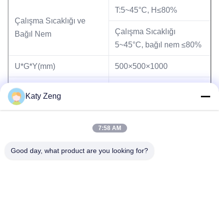
T:5~45°C, H≤80%
Çalışma Sıcaklığı ve
Çalışma Sıcaklığı
Bağıl Nem
5~45°C, bağıl nem ≤80%
U*G*Y(mm)
500×500×1000
Ağırlık(kg)
92
Katy Zeng
7:58 AM
Etiketler:
Helyum Vakum Kaçak Dedektörü
Good day, what product are you looking for?
Helyum Kütle Spektrometresi Kaçak Dedektörü
Helyum Kütle Spektrometresi