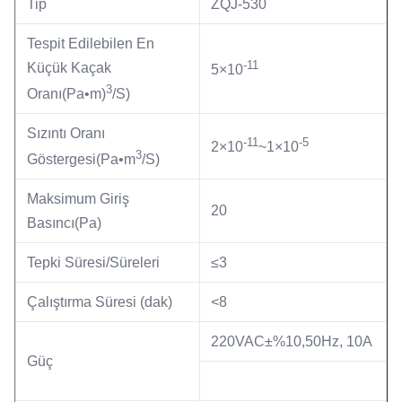
Tip
ZQJ-530
Tespit Edilebilen En
-11
Küçük Kaçak
5×10
3
Oranı(Pa•m)
/S)
Sızıntı Oranı
-11
-5
2×10
~1×10
3
Göstergesi(Pa•m
/S)
Maksimum Giriş
20
Basıncı(Pa)
Tepki Süresi/Süreleri
≤3
Çalıştırma Süresi (dak)
<8
220VAC±%10,50Hz, 10A
Güç