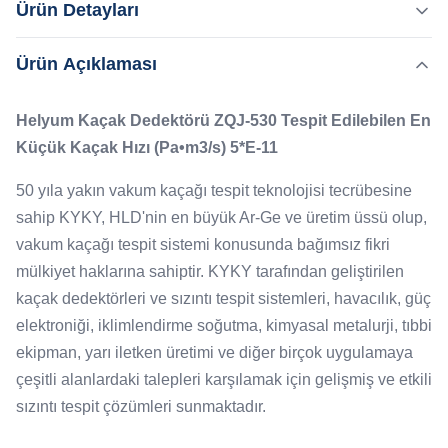
Ürün Detayları
Küçük Kaçak Hızı (Pa•m3/s) 5*E-11 50 yıla yakın vakum
kaçağı tespit teknolojisi tecrübesine sahip KYKY, HLD'nin
Ürün Açıklaması
Vurgulamak:
en büyük Ar-Ge ve üretim üssü olup, vakum kaçağı tespit
,
Basit bir operasyon taşınabilir helium sızıntı dedektörü
sistemi konusunda bağımsız fikri mülkiyet haklarına
taşınabilir helium kütle spektrometresi
Helyum Kaçak Dedektörü ZQJ-530 Tespit Edilebilen En
sahiptir. KYKY tarafından ...
Küçük Kaçak Hızı (Pa•m3/s) 5*E-11
Backing Pump:
Yağ Döner kanatlı pompa
50 yıla yakın vakum kaçağı tespit teknolojisi tecrübesine
Smallest Detectable:
sahip KYKY, HLD'nin en büyük Ar-Ge ve üretim üssü olup,
5E-11 Pa•m3/s
vakum kaçağı tespit sistemi konusunda bağımsız fikri
Working Temp:
mülkiyet haklarına sahiptir. KYKY tarafından geliştirilen
5°45°C
kaçak dedektörleri ve sızıntı tespit sistemleri, havacılık, güç
Display:
elektroniği, iklimlendirme soğutma, kimyasal metalurji, tıbbi
2×10-11~1×10-5 Pa•m3/s
ekipman, yarı iletken üretimi ve diğer birçok uygulamaya
çeşitli alanlardaki talepleri karşılamak için gelişmiş ve etkili
sızıntı tespit çözümleri sunmaktadır.