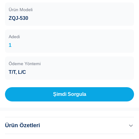
Ürün Modeli
ZQJ-530
Adedi
1
Ödeme Yöntemi
T/T, L/C
Şimdi Sorgula
Ürün Özetleri
Helyum Kaçak Dedektörü ZQJ-530 Tespit Edilebilen En