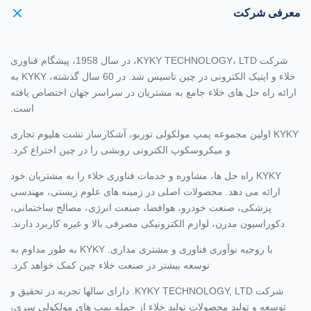
معرفی شرکت
شرکت KYKY TECHNOLOGY، LTD، در سال 1958، پیشگام فناوری
خلاء و اپتیک الکترونی در چین تاسیس شد. در 60 سال گذشته، KYKY به
ارائه راه حل های خلاء جامع به مشتریان در سراسر جهان اختصاص یافته
است.
KYKY اولین مجموعه پمپ مولکولی توربو، آشکارساز نشت هلیوم تجاری
و میکروسکوپ الکترونی روبشی را در چین اختراع کرد.
KYKY راه حل ها، مشاوره و خدمات فناوری خلاء را به مشتریان خود
ارائه می دهد. محصولات اصلی در زمینه های علوم زیستی، مهندسی
پزشکی، صنعت خودرو، هوافضا، صنعت انرژی، مصالح ساختمانی،
دکوراسیون مدرن، لوازم الکترونیکی مصرفی بالا و غیره کاربرد دارند.
با روحیه نوآوری فناوری و مشتری مداری. KYKY به طور مداوم به
توسعه بیشتر در صنعت خلاء چین کمک خواهد کرد.
شرکت KYKY TECHNOLOGY, LTD. دارای سالها تجربه در تحقیق و
توسعه و تولید محصولات تولید خلاء از جمله پمپ های مولکولی سری،