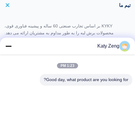
تیم ما
KYKY بر اساس تجارب صنعتی 60 ساله و پیشینه فناوری قوی،
محصولات برش لبه را به طور مداوم به مشتریان ارائه می دهد.
Katy Zeng
همراه با 2 پایگاه تولیدی و 4 شعبه فروش در چین. ، KYKY پاسخ راحت و
سریع را به مشتریان ارائه می دهد.
1:23 PM
Good day, what product are you looking for?
KYKY با همکاری با شرکای خود در آمریکا، اروپا، آسیا و اتریش، شبکه
جهانی را برای ارائه خدمات 7*24 به مشتریان ایجاد می کند.
تلفن: 86-18611455302
ایمیل: zengkaiting@kyky.com.cn