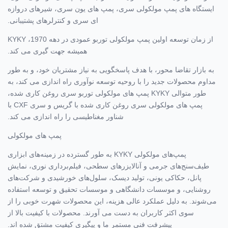
ایستگاه های پمپ مولکولی سری، پمپ های یون سری، شیرهای دروازه
ای سری و کنترلرهای پشتیبانی.
از زمان توسعه اولین پمپ مولکولی توربو عمودی در دهه 1970، KYKY
همیشه جهت گیری می کند.
به بازار تقاضا محور، با هدف پاسخگویی به نیاز مشتریان خود، و به طور
مداوم محصولات جدید را با روحیه توسعه نوآوری راه اندازی می کند، به
طور متوالی KYKY پمپ های مولکولی توربو سری روغن کاری شده،
پمپ های مولکولی سری روغن کاری شده با گریس و سری CXF با
شناور مغناطیسی را راه اندازی می کند.
پمپ های مولکولی
پمپ‌های مولکولی KYKY به طور گسترده در زمینه‌های ابزاری
طیف‌سنج‌های جرمی و آنالایزرهای سطحی، فیلم‌برداری نوری، نمایش
پانل، حکاکی یونی، تولید دیسک، سلول‌های خورشیدی و شرکت‌های
روشنایی، و موسسات دانشگاهی و موسسات تحقیق و توسعه استفاده
می‌شوند. به دلیل عملکرد عالی هزینه، این محصولات شهرت خوبی را از
سوی اکثر کاربران به دست می آورند. محصولات با کیفیت بالا از
پیشرفت فنی مستمر ما و پیگیری کیفیت مشتق شده اند.