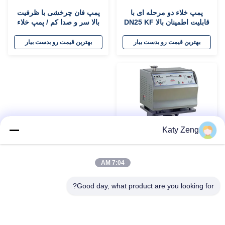
پمپ خلاء دو مرحله ای با
پمپ فان چرخشی با ظرفیت
قابلیت اطمینان بالا DN25 KF
بالا سر و صدا کم / پمپ خلاء
سرعت پمپ 1.5L / S
نوع فان چرخشی
بهترین قیمت رو بدست بیار
بهترین قیمت رو بدست بیار
Katy Zeng
7:04 AM
نشت یاب قابل حمل هلیوم /
طیف سنج جرمی هلیوم با
Good day, what product are you looking for?
عملکرد ساده
بهترین قیمت رو بدست بیار