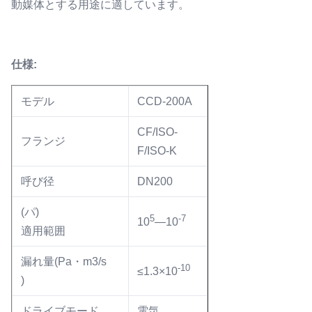
動媒体とする用途に適しています。
仕様:
モデル
CCD-200A
CF/ISO-
フランジ
F/ISO-K
呼び径
DN200
(パ)
5
-7
10
—10
適用範囲
漏れ量(Pa・m3/s
-10
≤1.3×10
)
ドライブモード
電気