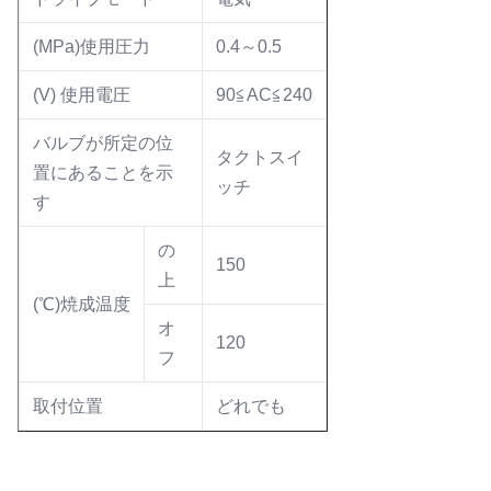
(MPa)使用圧力
0.4～0.5
(V) 使用電圧
90≦AC≦240
バルブが所定の位
タクトスイ
置にあることを示
ッチ
す
の
150
上
(℃)焼成温度
オ
120
フ
取付位置
どれでも