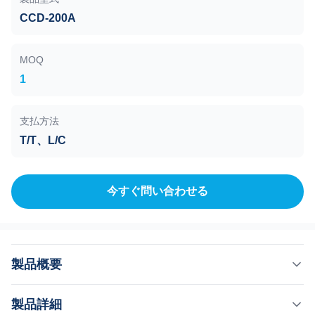
CCD-200A
MOQ
1
支払方法
T/T、L/C
今すぐ問い合わせる
製品概要
ゲートバルブ、CCDシリーズ、電動駆動、CCD-200A
製品詳細
ND200、10E5-10E-7Pa 新型超高真空ゲートバルブは、