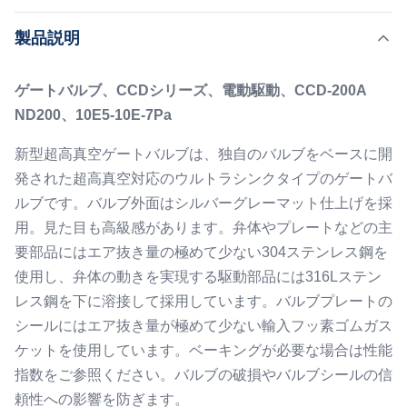
独自のバルブをベースに開発された超高真空対応のウルト
,
ハイライト:
バットゲート超高真空弁
手動電動ゲートバルブ
製品説明
ラシンクタイプのゲートバルブです。バルブ外面はシルバ
ーグレーマット仕上げを採用。見た目も高級感がありま
Application Range:
ゲートバルブ、CCDシリーズ、電動駆動、CCD-200A
す。弁体やプレートなどの主要部品にはエア抜き量の極め
1E+5 ～ 1E-7 Pa
ND200、10E5-10E-7Pa
て少ない304ステンレス鋼を使用し、弁体の動きを実現す
Flange:
る駆動部品には316Lステンレス鋼を下に溶接して採用し
CF/ISO-F/ISO-K フッ素ゴムガスケット付
新型超高真空ゲートバルブは、独自のバルブをベースに開
Working Voltage:
ています。バルブプレートのシールにはエア抜き量が極め
発された超高真空対応のウルトラシンクタイプのゲートバ
90≦AC≦240
て少ない輸入フッ素ゴムガスケットを使用しています。ベ
ルブです。バルブ外面はシルバーグレーマット仕上げを採
Working Pressure:
ーキングが必要な場合は性能指数をご参照ください。バル
用。見た目も高級感があります。弁体やプレートなどの主
0.4～0.5MPa
ブの破...
Leak Rate:
要部品にはエア抜き量の極めて少ない304ステンレス鋼を
≤1.3×10-10Pa・m3/s
使用し、弁体の動きを実現する駆動部品には316Lステン
レス鋼を下に溶接して採用しています。バルブプレートの
シールにはエア抜き量が極めて少ない輸入フッ素ゴムガス
ケットを使用しています。ベーキングが必要な場合は性能
指数をご参照ください。バルブの破損やバルブシールの信
頼性への影響を防ぎます。