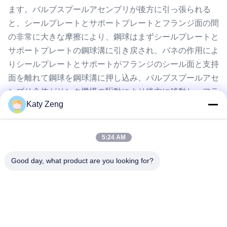
ます。バルブスプールアセンブリが後方に引っ張られる
と、シールプレートとサポートプレートとフランジ面の間
の非常に大きな摩擦により、鋼球はまずシールプレートと
サポートプレートの鋼球溝に引き戻され、バネの作用によ
りシールプレートとサポートがフランジのシール面と支持
面を離れて鋼球を鋼球溝に押し込み、バルブスプールアセ
ンブリ全体がリンク機構の駆動により後方に移動し、フラ
Katy Zeng
ンジオリフィスから離れ、バルブが完全に開きます。
5:24 AM
Good day, what product are you looking for?
タグ:
バットゲートバルブ
スライドゲートバルブ
手動ゲートバルブ