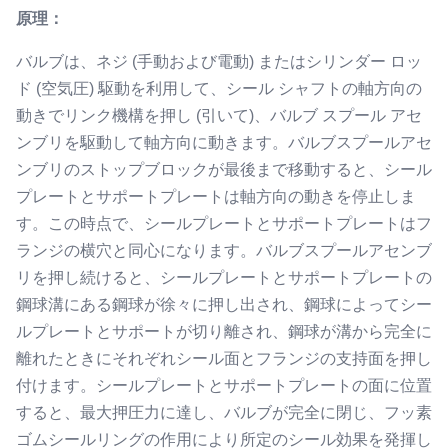
原理：
バルブは、ネジ (手動および電動) またはシリンダー ロッ
ド (空​​気圧) 駆動を利用して、シール シャフトの軸方向の
動きでリンク機構を押し (引いて)、バルブ スプール アセ
ンブリを駆動して軸方向に動きます。バルブスプールアセ
ンブリのストップブロックが最後まで移動すると、シール
プレートとサポートプレートは軸方向の動きを停止しま
す。この時点で、シールプレートとサポートプレートはフ
ランジの横穴と同心になります。バルブスプールアセンブ
リを押し続けると、シールプレートとサポートプレートの
鋼球溝にある鋼球が徐々に押し出され、鋼球によってシー
ルプレートとサポートが切り離され、鋼球が溝から完全に
離れたときにそれぞれシール面とフランジの支持面を押し
付けます。シールプレートとサポートプレートの面に位置
すると、最大押圧力に達し、バルブが完全に閉じ、フッ素
ゴムシールリングの作用により所定のシール効果を発揮し