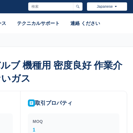
Japanese
ース
テクニカルサポート
連絡 ください
ルブ 機種用 密度良好 作業介
ルブ 機種用 密度良好 作業介
ないガス
ないガス
取引プロパティ
MOQ
1