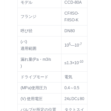
モデル
CCD-80A
CF/ISO-
フランジ
F/ISO-K
呼び径
DN80
(パ)
5
-7
10
—10
適用範囲
漏れ量(Pa・m3/s
-10
≤1.3×10
)
ドライブモード
電気
(MPa)使用圧力
0.4～0.5
(V) 使用電圧
24≦DC≦80
バルブが所定の位置
タクトスイ