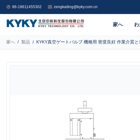
86-18611455302
zengkaiting@kyky.com.cn
家へ
わ
家へ
/
製品
/
KYKY真空ゲートバルブ 機種用 密度良好 作業介質