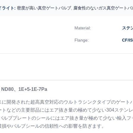
イライト:
密度が高い真空ゲートバルブ
,
腐食性のないガス真空ゲートバ
Material:
ステ
Flange:
CF/I
80、1E+5-1E-7Pa
スに開発された超高真空対応のウルトラシンクタイプのゲート
トなどの主要部品にはエア抜き量の極めて少ない304ステン
。バルブプレートのシールにはエア抜き量が極めて少ない輸入
破損やバルブシールの信頼性への影響を防ぎます。