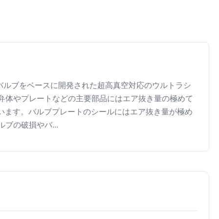
、独自のバルブをベースに開発された超高真空対応のウルトラシ
弁体やプレートなどの主要部品にはエア抜き量の極めて
ています。バルブプレートのシールにはエア抜き量が極め
の破損やバ...