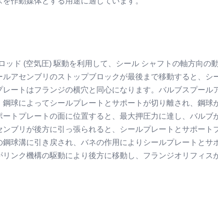
スを作動媒体とする用途に適しています。
ロッド (空​​気圧) 駆動を利用して、シール シャフトの軸方向の
ールアセンブリのストップブロックが最後まで移動すると、シ
プレートはフランジの横穴と同心になります。バルブスプール
、鋼球によってシールプレートとサポートが切り離され、鋼球
ポートプレートの面に位置すると、最大押圧力に達し、バルブ
センブリが後方に引っ張られると、シールプレートとサポート
の鋼球溝に引き戻され、バネの作用によりシールプレートとサ
がリンク機構の駆動により後方に移動し、フランジオリフィス