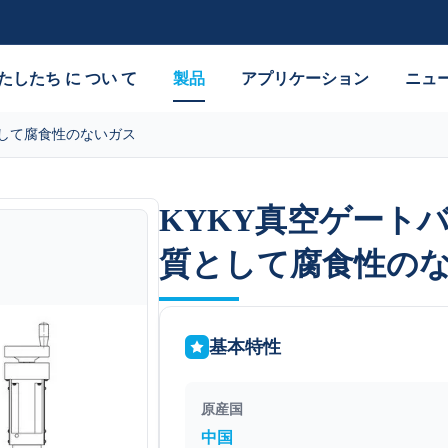
たしたち に つい て
製品
アプリケーション
ニュ
として腐食性のないガス
KYKY真空ゲートバ
KYKY真空ゲートバ
質として腐食性の
質として腐食性の
基本特性
原産国
中国