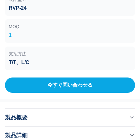
RVP-24
MOQ
1
支払方法
T/T、L/C
今すぐ問い合わせる
製品概要
ロータリーベーンポンプ RVP-24 排気速度(L/s) 25L 到達
製品詳細
圧力 4*E-2Pa 説明： RVD シリーズ真空ポンプは、高速、