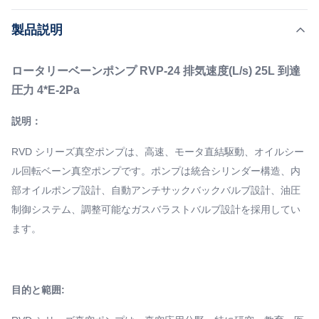
モータ直結駆動、オイルシール回転ベーン真空ポンプで
,
ハイライト:
集積型シリンダー回転型バーンポンプ
製品説明
す。ポンプは統合シリンダー構造、内部オイルポンプ設
,
24L/S 回転式バネポンプ
4*E-2 Pa 回転バンのポンプ
計、自動アンチサックバックバルブ設計、油圧制御システ
ロータリーベーンポンプ RVP-24 排気速度(L/s) 25L 到達
ム、調整可能なガスバラストバルブ設計を採用していま
Structure:
圧力 4*E-2Pa
す。 目的と範囲: RVD シリーズ真空ポンプは、真空応用
二段真空ポンプ
分野、特に研究、教育、医療分野、真空コーティングにお
Pumping Speed:
説明：
24L/S
ける基本機器です。 RVD シリーズ真空ポンプは低/中真空
Theory:
システムのメインポンプとして使用でき、またこのシリー
RVD シリーズ真空ポンプは、高速、モータ直結駆動、オイルシー
ロータリーポンプ
ズのポンプはルーツポンプ、拡散ポンプ、ター...
ル回転ベーン真空ポンプです。ポンプは統合シリンダー構造、内
Rotary Speed:
部オイルポンプ設計、自動アンチサックバックバルブ設計、油圧
1450rpm
制御システム、調整可能なガスバラストバルブ設計を採用してい
ます。
目的と範囲: