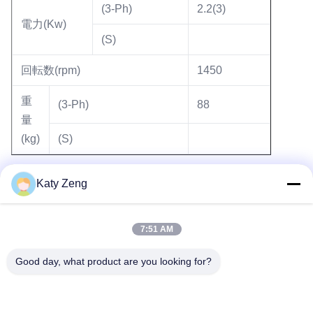
(3-Ph)
2.2(3)
電力(Kw)
(S)
回転数(rpm)
1450
重
(3-Ph)
88
量
(kg)
(S)
Katy Zeng
タグ:
7:51 AM
二段ロータリーベーン真空ポンプ、オイル潤滑ロータリーベ
ーン真空ポンプ、油封式ロータリーベーン真空ポンプ
Good day, what product are you looking for?
oil lubricated rotary vane pump
industrial rotary vane pump