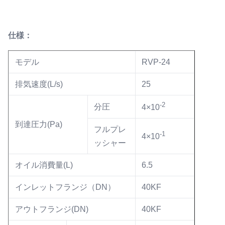
仕様：
モデル
RVP-24
排気速度(L/s)
25
-2
分圧
4×10
到達圧力(Pa)
フルプレ
-1
4×10
ッシャー
オイル消費量(L)
6.5
インレットフランジ（DN）
40KF
アウトフランジ(DN)
40KF