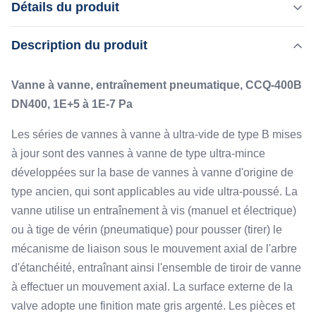
Détails du produit
DN400, 1E+5 à 1E-7 Pa Les séries de vannes à vanne à
ultra-vide de type B mises à jour sont des vannes à vanne
Description du produit
Mettre en évidence:
de type ultra-mince développées sur la base de vannes à
0.6·0.7 Mpa Compact Slide Gate Valve est une valve de
vanne d'origine de type ancien, qui sont applicables au
sortie
Vanne à vanne, entraînement pneumatique, CCQ-400B
vide ultra-poussé. La vanne ...
,
Valve de sortie compacte à entraînement pneumatique
DN400, 1E+5 à 1E-7 Pa
Leak Rate:
Les séries de vannes à vanne à ultra-vide de type B mises
≤1,3×10-10 Pa§m3/s
à jour sont des vannes à vanne de type ultra-mince
Drive Mode:
développées sur la base de vannes à vanne d'origine de
Pneumatique avec indication magnétique en place
type ancien, qui sont applicables au vide ultra-poussé. La
Working Pressure:
vanne utilise un entraînement à vis (manuel et électrique)
0,6 ～ 0,7 MPa
Materials:
ou à tige de vérin (pneumatique) pour pousser (tirer) le
Acier inoxydable
mécanisme de liaison sous le mouvement axial de l'arbre
d'étanchéité, entraînant ainsi l'ensemble de tiroir de vanne
à effectuer un mouvement axial. La surface externe de la
valve adopte une finition mate gris argenté. Les pièces et