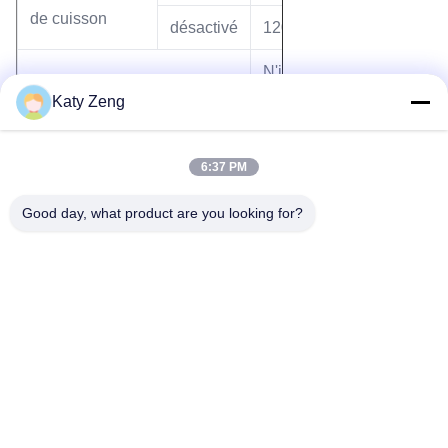
de cuisson
désactivé
120
N'importe
Position de montage
lequel
Katy Zeng
6:37 PM
Good day, what product are you looking for?
Les étiquettes:
Vanne à vanne de cuve
vanne à glissière
vanne à vanne manuelle
Tél: 86-18611455302
E-mail: zengkaiting@kyky.com.cn
N° 13 Zhongguancun Bei er tiao, district de Haidian, à
Pékin,100190