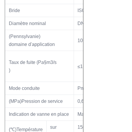
Bride
ISO-K/F, CF
Diamètre nominal
DN400
(Pennsylvanie)
5
-7
10
—10
domaine d'application
Taux de fuite (Pa§m3/s
-10
≤1,3×10
)
Mode conduite
Pneumatique
(MPa)Pression de service
0,6 ～ 0,7
Indication de vanne en place
Magnétique
sur
150
(℃)Température