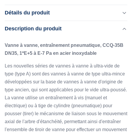
Vanne à vanne, entraînement pneumatique, CCQ-35B
Détails du produit
DN35, 1*E+5 à E-7 Pa en acier inoxydable Les nouvelles
séries de vannes à vanne à ultra-vide de type (type A) sont
,
Description du produit
Mettre en évidence:
Valve à vide à bonne étanchéité
des vannes à vanne de type ultra-mince développées sur
Vallée à vide facile à installer
la base de vannes à vanne d'origine de type ancien, qui
Vanne à vanne, entraînement pneumatique, CCQ-35B
sont applicables pour le ...
Leak Rate:
DN35, 1*E+5 à E-7 Pa en acier inoxydable
≤1,3×10-10 Pa§m3/s
Application:
Les nouvelles séries de vannes à vanne à ultra-vide de
1E+5 à 1E-7Pa
type (type A) sont des vannes à vanne de type ultra-mince
Flange:
développées sur la base de vannes à vanne d'origine de
ISO-K/ F, CF avec joint en caoutchouc fluoré
type ancien, qui sont applicables pour le vide ultra-poussé.
Drive Mode:
La vanne utilise un entraînement à vis (manuel et
Pneumatique avec indication magnétique en place
électrique) ou à tige de cylindre (pneumatique) pour
Working Pressure:
0,3 ～ 0,4 MPa
pousser (tirer) le mécanisme de liaison sous le mouvement
axial de l'arbre d'étanchéité, permettant ainsi d'entraîner
l'ensemble de tiroir de vanne pour effectuer un mouvement