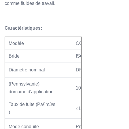
comme fluides de travail.
Caractéristiques:
Modèle
CCQ-35B
Bride
ISO-K/F, CF
Diamètre nominal
DN35
(Pennsylvanie)
5
-7
10
—10
domaine d'application
Taux de fuite (Pa§m3/s
-10
≤1,3×10
)
Mode conduite
Pneumatique