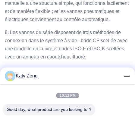
manuelle a une structure simple, qui fonctionne facilement
et de manière flexible ; et les vannes pneumatiques et
électriques conviennent au contrôle automatique.
8. Les vannes de série disposent de trois méthodes de
connexion dans le système à vide : bride CF scellée avec
une rondelle en cuivre et brides ISO-F et ISO-K scellées
avec un anneau en caoutchouc fluoré.
9. Dimensions hors tout et dimensions de connexion
Katy Zeng
principales du robinet-vanne en série :
10:12 PM
Good day, what product are you looking for?
Les étiquettes:
Vanne à vanne de cuve
vanne à glissière
vanne à vanne manuelle