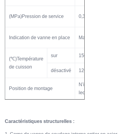
(MPa)Pression de service
0,3～0,4
Indication de vanne en place
Magnétique
sur
150
(℃)Température
de cuisson
désactivé
120
N'importe
Position de montage
lequel
Caractéristiques structurelles :