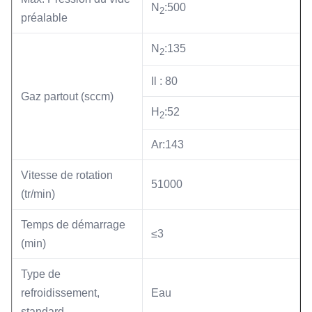
N
:500
2
préalable
N
:135
2
Il : 80
Gaz partout (sccm)
H
:52
2
Ar:143
Vitesse de rotation
51000
(tr/min)
Temps de démarrage
≤3
(min)
Type de
refroidissement,
Eau
standard