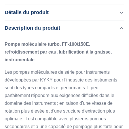
Pompe moléculaire turbo, FF-100/150E, refroidissement
Détails du produit
par eau, lubrification à la graisse, instrumentale Les
pompes moléculaires de série pour instruments
Description du produit
Mettre en évidence:
développées par KYKY pour l'industrie des instruments
,
Pompes turbomoleculaires de lubrification des graisses
sont des types compacts et performants. Il peut
,
Pompes turbomoleculaires d'intégration de système
Pompe moléculaire turbo, FF-100/150E,
parfaitement répondre aux exigences ...
Pompes turbomoleculaires à structure compacte
refroidissement par eau, lubrification à la graisse,
instrumentale
Flange:
ISO-K/CF DN100
Les pompes moléculaires de série pour instruments
Cooling:
développées par KYKY pour l'industrie des instruments
Eau
sont des types compacts et performants. Il peut
Lubrication:
parfaitement répondre aux exigences difficiles dans le
Graisse
domaine des instruments ; en raison d'une vitesse de
Ultimate Pressure:
CF:2E-7, ISO-K:2×10-6
rotation plus élevée et d'une structure d'extraction plus
optimale, il est compatible avec plusieurs pompes
secondaires et a une capacité de pompage plus forte pour