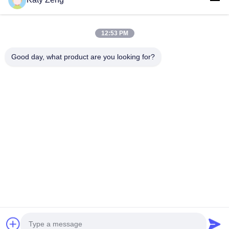
12:53 PM
Les étiquettes:
pompe à vide turbo
Good day, what product are you looking for?
pompes turbo moléculaires
pompe à vide turbomoléculaire
Tél: 86-18611455302
E-mail: zengkaiting@kyky.com.cn
N° 13 Zhongguancun Bei er tiao, district de Haidian, à
Pékin,100190
À la maison
À propos de nous
produits
Contactez-nous
© 2019- KYKY TECHNOLOGY CO., LTD.. Tout. Les droits sont réservés.