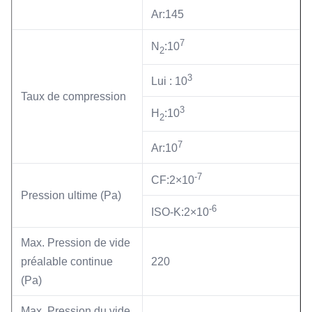
Ar:145
7
N
:10
2
3
Lui : 10
Taux de compression
3
H
:10
2
7
Ar:10
-7
CF:2×10
Pression ultime (Pa)
-6
ISO-K:2×10
Max. Pression de vide
préalable continue
220
(Pa)
Max. Pression du vide