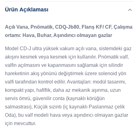
ultra yüksek vakum açılı vana, sistemdeki gaz akışını
,
Ürün Açıklaması
Vurgulamak:
Pnömatik vakum valfi
vat vakum valfleri
kesmek veya kesmek için kullanılır. Pnömatik valf, valfin
açılmasını ve kapanmasını sağlamak için silindir
Leak Rate:
Açılı Vana, Pnömatik, CDQ-Jb80, Flanş KF/ CF, Çalışma
hareketinin akış yönünü de...
≤1,3×10-10 Pa.m3/s
ortamı: Hava, Buhar, Aşındırıcı olmayan gazlar
Application:
1E+5 Pa ～ 1,3E-7 Pa
Model CD-J ultra yüksek vakum açılı vana, sistemdeki gaz
Materials:
akışını kesmek veya kesmek için kullanılır. Pnömatik valf,
Paslanmaz çelik
valfin açılmasını ve kapanmasını sağlamak için silindir
Drive Mode:
hareketinin akış yönünü değiştirmek üzere solenoid yön
Film, Müzik, Haber
valfi tarafından kontrol edilir. Avantajları: modül tasarımı,
Flange:
DN80 CF, KF
kompakt yapı, hafiflik, daha az mekanik aşınma, uzun
servis ömrü, güvenilir conta (kaynaklı körüğün
salmastrası), Küçük sızıntı (iç kaynaklı Paslanmaz çelik
Oda), bu valf modeli hava veya aşındırıcı olmayan gazlar
için mevcuttur.