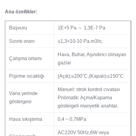
Ana özellikler:
Başvuru
1E+5 Pa ～ 1,3E-7 Pa
Sızıntı oranı
≤1,3×10-10 Pa.m3/s;
Hava, Buhar, Aşındırıcı olmayan
Çalışma ortamı
gazlar
Pişirme sıcaklığı
(Açık):≤200°C,(Kapalı):≤150°C
Manuel: strok kontrol cıvatası
Vana yerinde
Pnömatik: Açma/Kapama
göstergesi
göstergeli manyetik anahtar.
Hava sıkıştırma
0,4 ~ 0,7MPa
AC220V 50Hz,6W veya