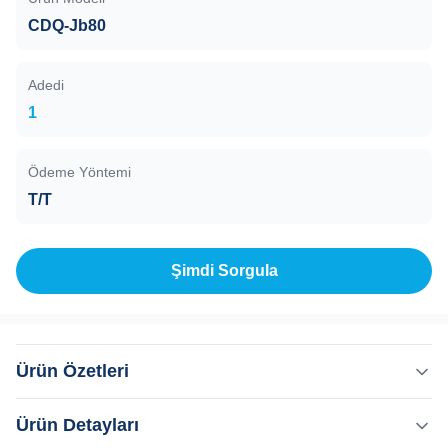
CDQ-Jb80
Adedi
1
Ödeme Yöntemi
T/T
Şimdi Sorgula
Ürün Özetleri
Açılı Vana, Pnömatik, CDQ-Jb80, Flanş KF/ CF, Çalışma
Ürün Detayları
ortamı: Hava, Buhar, Aşındırıcı olmayan gazlar Model CD-J