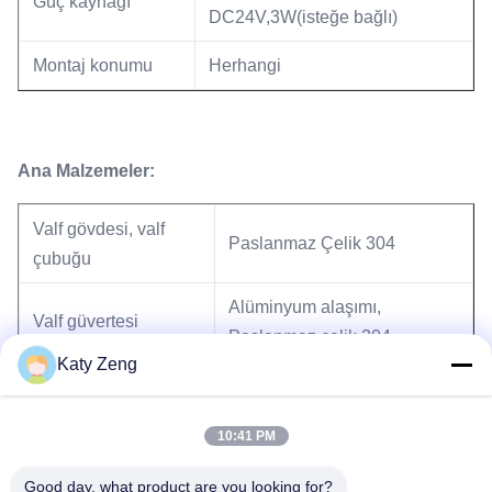
Güç kaynağı
DC24V,3W(isteğe bağlı)
Montaj konumu
Herhangi
Ana Malzemeler:
Valf gövdesi, valf
Paslanmaz Çelik 304
çubuğu
Alüminyum alaşımı,
Valf güvertesi
Paslanmaz çelik 304
Katy Zeng
Mühürler
Viton, kaynaklı körük(316L)
10:41 PM
Good day, what product are you looking for?