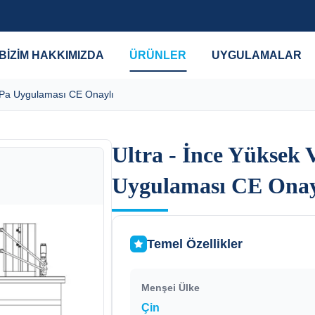
BIZIM HAKKIMIZDA
ÜRÜNLER
UYGULAMALAR
7 Pa Uygulaması CE Onaylı
Ultra - İnce Yüksek
Ultra - İnce Yüksek
Uygulaması CE Onay
Uygulaması CE Onay
Temel Özellikler
Menşei Ülke
Çin