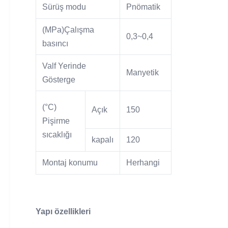
Sürüş modu
Pnömatik
(MPa)Çalışma
0,3~0,4
basıncı
Valf Yerinde
Manyetik
Gösterge
(°C)
Açık
150
Pişirme
sıcaklığı
kapalı
120
Montaj konumu
Herhangi
Yapı özellikleri