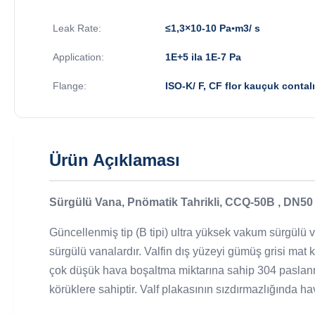
Leak Rate:
≤1,3×10-10 Pa▪m3/ s
Application:
1E+5 ila 1E-7 Pa
Flange:
ISO-K/ F, CF flor kauçuk contalı
Ürün Açıklaması
Sürgülü Vana, Pnömatik Tahrikli, CCQ-50B , DN50 ,
Güncellenmiş tip (B tipi) ultra yüksek vakum sürgülü va
sürgülü vanalardır. Valfin dış yüzeyi gümüş grisi mat
çok düşük hava boşaltma miktarına sahip 304 paslanma
körüklere sahiptir. Valf plakasının sızdırmazlığında ha