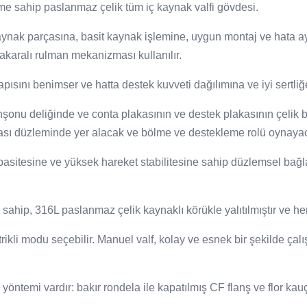
nüme sahip paslanmaz çelik tüm iç kaynak valfi gövdesi.
ynak parçasına, basit kaynak işlemine, uygun montaj ve hata ayık
makaralı rulman mekanizması kullanılır.
pısını benimser ve hatta destek kuvveti dağılımına ve iyi sertliğe
manşonu deliğinde ve conta plakasının ve destek plakasının çelik b
lakası düzleminde yer alacak ve bölme ve destekleme rolü oynayac
asitesine ve yüksek hareket stabilitesine sahip düzlemsel bağla
na sahip, 316L paslanmaz çelik kaynaklı körükle yalıtılmıştır ve h
ikli modu seçebilir. Manuel valf, kolay ve esnek bir şekilde çalış
öntemi vardır: bakır rondela ile kapatılmış CF flanş ve flor kauç