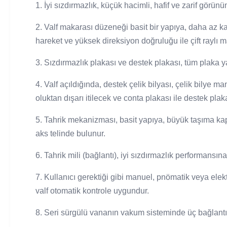
1. İyi sızdırmazlık, küçük hacimli, hafif ve zarif görü
2. Valf makarası düzeneği basit bir yapıya, daha az ka
hareket ve yüksek direksiyon doğruluğu ile çift raylı 
3. Sızdırmazlık plakası ve destek plakası, tüm plaka ya
4. Valf açıldığında, destek çelik bilyası, çelik bilye 
oluktan dışarı itilecek ve conta plakası ile destek p
5. Tahrik mekanizması, basit yapıya, büyük taşıma kap
aks telinde bulunur.
6. Tahrik mili (bağlantı), iyi sızdırmazlık performansı
7. Kullanıcı gerektiği gibi manuel, pnömatik veya elektr
valf otomatik kontrole uygundur.
8. Seri sürgülü vananın vakum sisteminde üç bağlantı y