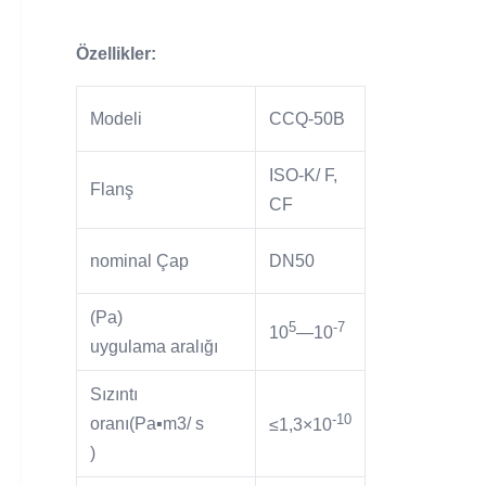
Özellikler:
Modeli
CCQ-50B
ISO-K/ F,
Flanş
CF
nominal Çap
DN50
(Pa)
5
-7
10
—10
uygulama aralığı
Sızıntı
-10
oranı(Pa▪m3/ s
≤1,3×10
)