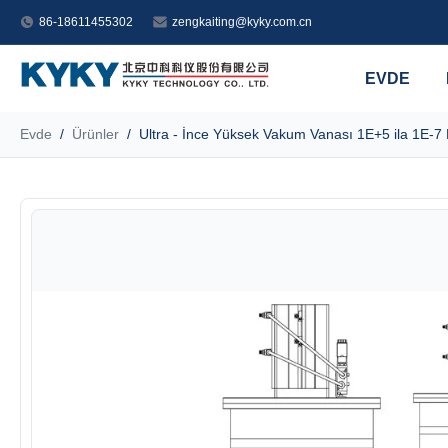
86-18611455302
zengkaiting@kyky.com.cn
EVDE
Evde
/
Ürünler
/
Ultra - İnce Yüksek Vakum Vanası 1E+5 ila 1E-