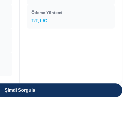
Ödeme Yöntemi
T/T, L/C
Şimdi Sorgula