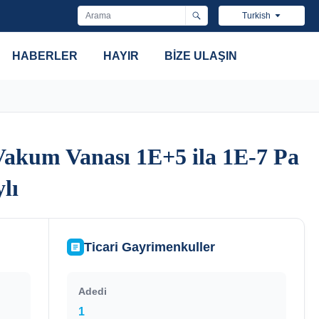
Turkish
HABERLER
HAYIR
BIZE ULAŞIN
 Vakum Vanası 1E+5 ila 1E-7 Pa
 Vakum Vanası 1E+5 ila 1E-7 Pa
lı
lı
Ticari Gayrimenkuller
Adedi
1