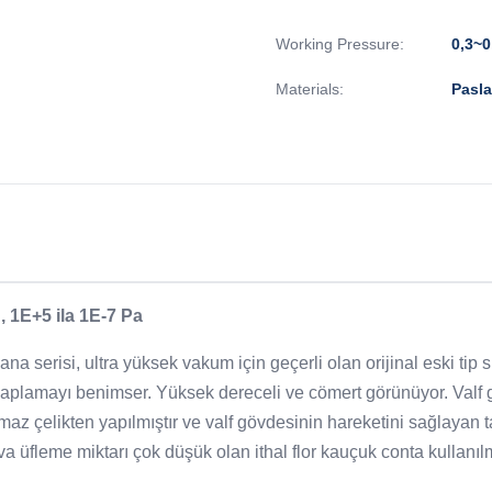
Working Pressure:
0,3~0
Materials:
Pasla
 1E+5 ila 1E-7 Pa
na serisi, ultra yüksek vakum için geçerli olan orijinal eski tip s
 kaplamayı benimser. Yüksek dereceli ve cömert görünüyor. Valf g
z çelikten yapılmıştır ve valf gövdesinin hareketini sağlayan t
va üfleme miktarı çok düşük olan ithal flor kauçuk conta kullanıl