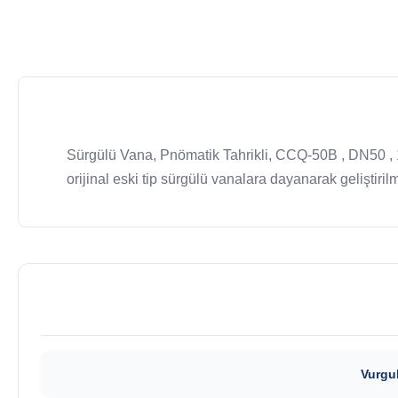
Sürgülü Vana, Pnömatik Tahrikli, CCQ-50B , DN50 , 1E
orijinal eski tip sürgülü vanalara dayanarak geliştirilm
Vurgu