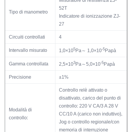
Misuratore di resistenza ZJ-
52T
Tipo di manometro
Indicatore di ionizzazione ZJ-
27
Circuiti controllati
4
5
-5
Intervallo misurato
1,0×10
Pa～ 1,0×10
Papà
3
-5
Gamma controllata
2,5×10
Pa～5,0×10
Papà
Precisione
±1%
Controllo relè attivato o
disattivato, carico del punto di
controllo: 220 V CA/3 A 28 V
Modalità di
CC/10 A (carico non induttivo),
controllo:
Jog o controllo regionale/con
memoria di interruzione