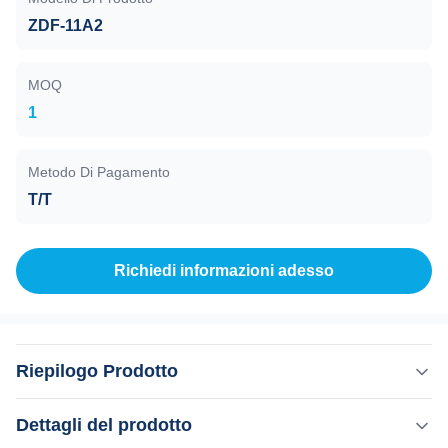
ZDF-11A2
MOQ
1
Metodo Di Pagamento
T/T
Richiedi informazioni adesso
Riepilogo Prodotto
Vacuometro composto, ZDF-11A2, da 10E5 a 10E-5 Pa, 4
Dettagli del prodotto
loop, Modbus e PLC Il vacuometro composto modello