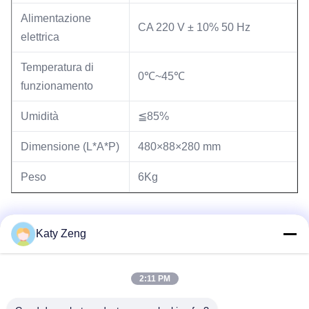
Alimentazione
CA 220 V ± 10% 50 Hz
elettrica
Temperatura di
0℃~45℃
funzionamento
Umidità
≦85%
Dimensione (L*A*P)
480×88×280 mm
Peso
6Kg
.
Katy Zeng
2:11 PM
Tag:
misuratore di vuoto