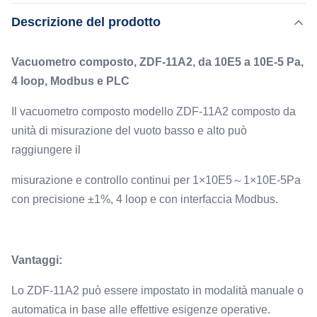
ZDF-11A2 composto da unità di misurazione del vuoto
Descrizione del prodotto
Evidenziare:
basso e alto può raggiungere il misurazione e controllo
,
Manometro per vuoto composto approvato CE
continui per 1×10E5～1×10E-5Pa con precisione ±1%, 4
,
Manometro per vuoto composto a 4 loop
Vacuometro composto, ZDF-11A2, da 10E5 a 10E-5 Pa,
loop e con interfaccia Modbus. ...
Manometro per vuoto composto Modbus
4 loop, Modbus e PLC
Interface:
Il vacuometro composto modello ZDF-11A2 composto da
Modbus
unità di misurazione del vuoto basso e alto può
Measure Range:
raggiungere il
Da 1E5 a 1E-5 Pa
Control Range:
misurazione e controllo continui per 1×10E5～1×10E-5Pa
da 2,5E+3 a 5E-5 Pa
con precisione ±1%, 4 loop e con interfaccia Modbus.
Control Loop:
4
Vantaggi:
Lo ZDF-11A2 può essere impostato in modalità manuale o
automatica in base alle effettive esigenze operative.