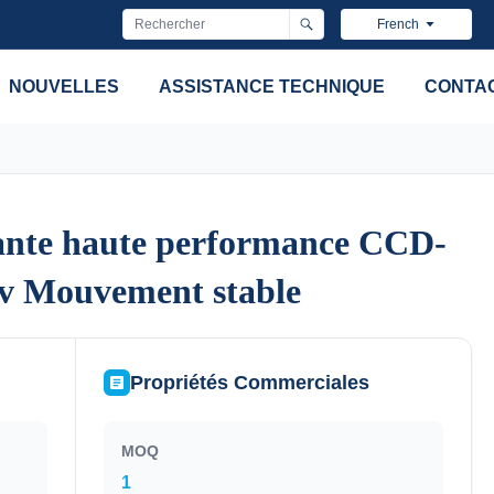
French
NOUVELLES
ASSISTANCE TECHNIQUE
CONTA
sante haute performance CCD-
sante haute performance CCD-
v Mouvement stable
v Mouvement stable
Propriétés Commerciales
MOQ
1