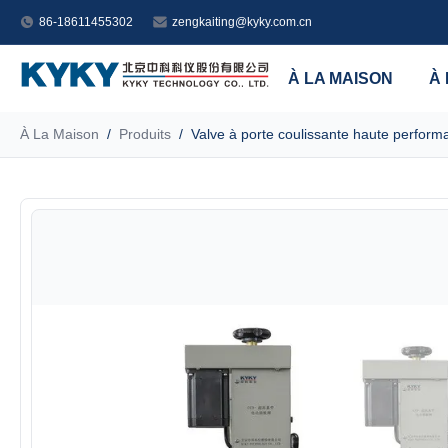
86-18611455302
zengkaiting@kyky.com.cn
À LA MAISON
À
À La Maison
/
Produits
/
Valve à porte coulissante haute perf