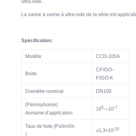
ultra-vide.
La vanne à vanne à ultra-vide de la série est applicabl
Spécification:
Modèle
CCD-100A
CF/ISO-
Bride
F/ISO-K
Diamètre nominal
DN100
(Pennsylvanie)
5
-7
10
—10
domaine d'application
Taux de fuite (Pa§m3/s
-10
≤1,3×10
)