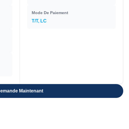
Mode De Paiement
T/T, LC
emande Maintenant