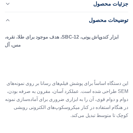
جزئیات محصول
مس، آل این دستگاه اساساً برای پوشش فیلم‌های رسانا بر روی
نمونه‌های SEM طراحی شده است. عملکرد آسان، مقرون به
,
برجسته کردن:
دستگاه پرتاب یون کوچک
توضیحات محصول
صرفه بودن، دوام و دوام قوی، آن را به ابزاری ضروری برای
میکروسکوپ الکترونی اسکن کوچک
آماده‌سازی نمونه در هنگام استفاده در کنار میکروسکوپ‌های
ابزار کندوپاش یونی، SBC-12، هدف موجود برای طلا، نقره،
الکترونی روبشی کوچک تا متوس...
Application:
مس، آل
نمونه از پیش ساخته شده برای اسکن الکترون
Target:
Au , Ag , Cu , Al
Medium Gas:
هوا یا آرگون، با ورودی آرگون و میکرو تنظیم کننده باد
این دستگاه اساساً برای پوشش فیلم‌های رسانا بر روی نمونه‌های
Deposition Rate:
2-10 نانومتر در دقیقه
SEM طراحی شده است. عملکرد آسان، مقرون به صرفه بودن،
دوام و دوام قوی، آن را به ابزاری ضروری برای آماده‌سازی نمونه
در هنگام استفاده در کنار میکروسکوپ‌های الکترونی روبشی
کوچک تا متوسط ​​تبدیل می‌کند.