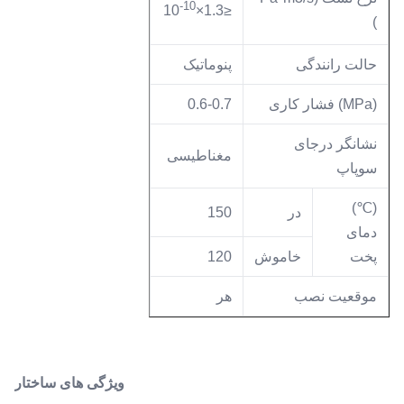
-10
≤1.3×10
)
حالت رانندگی
پنوماتیک
(MPa) فشار کاری
0.6-0.7
نشانگر درجای
مغناطیسی
سوپاپ
(℃)
در
150
دمای
پخت
خاموش
120
موقعیت نصب
هر
ویژگی های ساختار