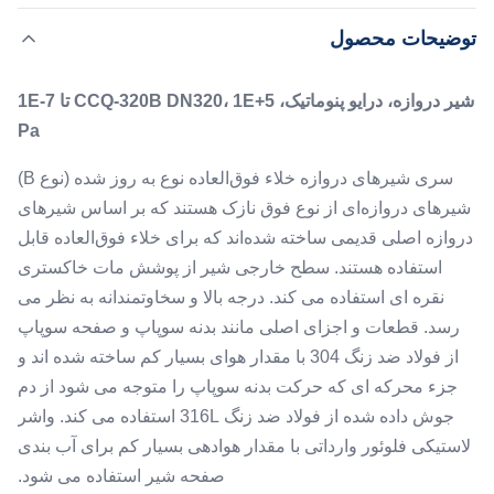
B) شیرهای دروازه‌ای از نوع فوق نازک هستند که بر اساس
,
,
برجسته کردن:
دریچه خلاء دستی
دریچه خلاء DN320
توضیحات محصول
شیرهای دروازه اصلی قدیمی ساخته شده‌اند که برای خلاء
دریچه خلاء زیبا
فوق‌العاده قابل استفاده هستند. سطح خارجی شیر از پوشش
شیر دروازه، درایو پنوماتیک، CCQ-320B DN320، 1E+5 تا 1E-7
مات خاکستری نقره ای استفاده ...
Application:
Pa
1E+5 تا 1E-7 Pa
Materials:
سری شیرهای دروازه خلاء فوق‌العاده نوع به روز شده (نوع B)
فولاد ضد زنگ
شیرهای دروازه‌ای از نوع فوق نازک هستند که بر اساس شیرهای
Flange:
دروازه اصلی قدیمی ساخته شده‌اند که برای خلاء فوق‌العاده قابل
ISO-K/F، CF با واشر لاستیکی فلوئور
استفاده هستند. سطح خارجی شیر از پوشش مات خاکستری
Leak Rate:
نقره ای استفاده می کند. درجه بالا و سخاوتمندانه به نظر می
≤1.3×10-10 Pa▪m3/s
رسد. قطعات و اجزای اصلی مانند بدنه سوپاپ و صفحه سوپاپ
از فولاد ضد زنگ 304 با مقدار هوای بسیار کم ساخته شده اند و
جزء محرکه ای که حرکت بدنه سوپاپ را متوجه می شود از دم
جوش داده شده از فولاد ضد زنگ 316L استفاده می کند. واشر
لاستیکی فلوئور وارداتی با مقدار هوادهی بسیار کم برای آب بندی
صفحه شیر استفاده می شود.