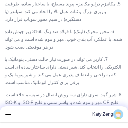
5. مکانیزم درایو مکانیزم پیوند مسطح، با ساختار ساده، ظرفیت
باربری بزرگ و ثبات عمل بالا را اتخاذ می کند. سیلندر (یا
دستگیره) در سیم محور سوپاپ قرار دارد.
6. محور محرک (لینک) با فولاد ضد زنگ 316L زیر جوش داده
شده، با عملکرد آب بندی خوب، مهر و موم شده است و می تواند
در هر موقعیتی نصب شود.
7. کاربر می تواند در صورت نیاز حالت دستی، پنوماتیک یا
الکتریکی را انتخاب کند. شیر دستی دارای ساختار ساده ای است
که به راحتی و انعطاف پذیری عمل می کند. و شیر پنوماتیک و
برقی برای کنترل اتوماتیک مناسب است.
8. شیر گیت سری دارای سه روش اتصال در سیستم خلاء است:
فلنج CF مهر و موم شده با واشر مسی و فلنج ISO-F و ISO-K
مهر و موم شده با حلقه لاستیکی فلورین.
Katy Zeng
9. ابعاد کلی و ابعاد اتصال اصلی شیر گیت سری: