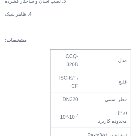
3. نصب آسان و ساختار فشرده
4. ظاهر شیک
مشخصات:
CCQ-
مدل
320B
ISO-K/F،
فلنج
CF
قطر اسمی
DN320
(Pa)
5
-7
10
-10
محدوده کاربرد
نرخ نشت (Pa▪m3/s