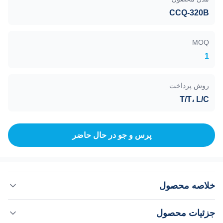
CCQ-320B
MOQ
1
روش پرداخت
T/T، L/C
پرس و جو در حال حاضر
خلاصه محصول
شیر دروازه، درایو پنوماتیک، CCQ-320B DN320، 1E+5 تا 1E-7
جزئیات محصول
Pa سری شیرهای دروازه خلاء فوق‌العاده نوع به روز شده (نوع