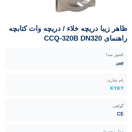
ظاهر زیبا دریچه خلاء / دریچه وات کتابچه
راهنمای CCQ-320B DN320
کشور مبدا
چین
نام تجاری
KYKY
گواهی
CE
مدل محصول