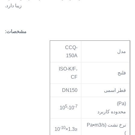
زیبا دارد.
مشخصات:
CCQ-
مدل
150A
ISO-K/F،
فلنج
CF
قطر اسمی
DN150
(Pa)
5
-7
10
-10
محدوده کاربرد
نرخ نشت (Pa▪m3/s
-10
≤1.3×10
)