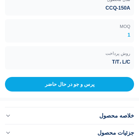
CCQ-150A
MOQ
1
روش پرداخت
T/T، L/C
پرس و جو در حال حاضر
خلاصه محصول
شیر دروازه، درایو پنوماتیک، CCQ-150A DN150، 1E+5 تا 1E-7
جزئیات محصول
Pa سری شیرهای دروازه خلاء فوق‌العاده نوع جدید (نوع A)