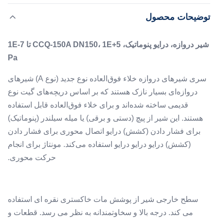
شیرهای دروازه‌ای بسیار نازک هستند که بر اساس دریچه‌های
,
برجسته کردن:
دریچه دریچه خلاء محرک پنوماتیک
توضیحات محصول
گیت نوع قدیمی ساخته شده‌اند و برای خلاء فوق‌العاده قابل
,
دریچه دریچه خلاء سطح پایان مات
استفاده هستند. این شیر از پیچ (دستی و برقی) یا میله سیلندر
دریچه دریچه خلاء خاکستری نقره ای
شیر دروازه، درایو پنوماتیک، CCQ-150A DN150، 1E+5 تا 1E-7
(پنوماتیک) برای فشا...
Pa
Leak Rate:
≤1.3×10-10 Pa▪m3/s
سری شیرهای دروازه خلاء فوق‌العاده نوع جدید (نوع A) شیرهای
Working Pressure:
دروازه‌ای بسیار نازک هستند که بر اساس دریچه‌های گیت نوع
0.4 تا 0.5 مگاپاسکال
قدیمی ساخته شده‌اند و برای خلاء فوق‌العاده قابل استفاده
Application:
هستند. این شیر از پیچ (دستی و برقی) یا میله سیلندر (پنوماتیک)
1E+5 تا 1E-7 Pa
برای فشار دادن (کشش) درایو اتصال محوری برای فشار دادن
Flange:
(کشش) درایو درایو درایو استفاده می‌کند. مونتاژ برای انجام
ISO-K/F، CF با واشر لاستیکی فلوئور
حرکت محوری.
سطح خارجی شیر از پوشش مات خاکستری نقره ای استفاده
می کند. درجه بالا و سخاوتمندانه به نظر می رسد. قطعات و