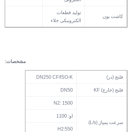
تولید قطعات
کاشت یون
الکترونیکی خلاء
مشخصات:
فلنج (در)
DN250 CF/ISO-K
فلنج (خارج) KF
DN50
N2: 1500
او: 1100
سرعت پمپاژ (L/s)
H2:550