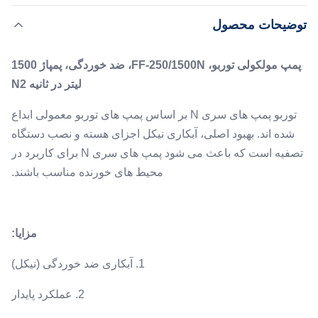
معمولی ابداع شده اند. بهبود اصلی، آبکاری نیکل اجزای هسته و
,
برجسته کردن:
FF-250/1500N پمپ مولکولی
توضیحات محصول
نصب دستگاه تصفیه است که باعث می شود پمپ های سری N
پمپ کشش مولکولی
برای کاربرد در محیط های خورنده مناسب باشند. مزایا: 1. آبکاری
پمپ مولکولی توربو، FF-250/1500N، ضد خوردگی، پمپاژ 1500
ضد خوردگی (نیکل) ...
Flange:
لیتر در ثانیه N2
DN250
Type:
توربو پمپ های سری N بر اساس پمپ های توربو معمولی ابداع
ضد خوردگی
شده اند. بهبود اصلی، آبکاری نیکل اجزای هسته و نصب دستگاه
Cooling:
تصفیه است که باعث می شود پمپ های سری N برای کاربرد در
آب
محیط های خورنده مناسب باشند.
Pumping Speed:
1500 لیتر در ثانیه N2
مزایا
:
1. آبکاری ضد خوردگی (نیکل)
2. عملکرد پایدار