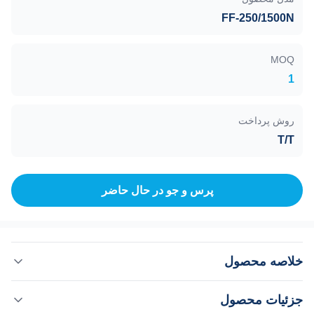
FF-250/1500N
MOQ
1
روش پرداخت
T/T
پرس و جو در حال حاضر
خلاصه محصول
پمپ مولکولی توربو، FF-250/1500N، ضد خوردگی، پمپاژ 1500
جزئیات محصول
لیتر در ثانیه N2 توربو پمپ های سری N بر اساس پمپ های توربو