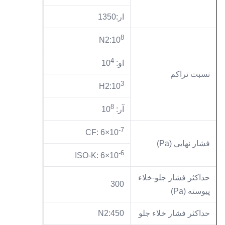
ار:1350
8
N2:10
4
او: 10
نسبت تراکم
3
H2:10
8
آر: 10
-7
CF: 6×10
فشار نهایی (Pa)
-6
ISO-K: 6×10
حداکثر فشار جلو-خلاء
300
پیوسته (Pa)
حداکثر فشار خلاء جلو
N2:450