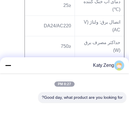
دمای آب خنک کننده
≤25
(℃)
اتصال برق: ولتاژ (V
DA24/AC220
AC)
حداکثر مصرف برق
≤750
(W)
TCDP-II
Katy Zeng
مدل کنترلر
با کابل 2.5 متت
8:27 PM
Good day, what product are you looking for?
برچسب ها:
پمپ وکیوم توربو
پمپ های مولکولی توربو
پمپ خلاء توربومولکولی