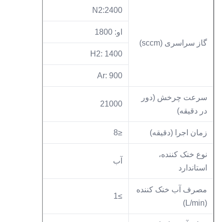
N2:2400
او: 1800
گاز سراسری (sccm)
H2: 1400
Ar: 900
سرعت چرخش (دور
21000
در دقیقه)
زمان اجرا (دقیقه)
≤8
نوع خنک کننده،
آب
استاندارد
مصرف آب خنک کننده
≥1
(L/min)