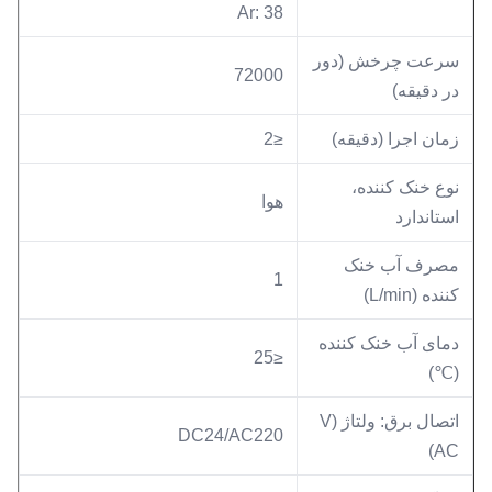
Ar: 38
سرعت چرخش (دور
72000
در دقیقه)
زمان اجرا (دقیقه)
≤2
نوع خنک کننده،
هوا
استاندارد
مصرف آب خنک
1
کننده (L/min)
دمای آب خنک کننده
≤25
(℃)
اتصال برق: ولتاژ (V
DC24/AC220
AC)