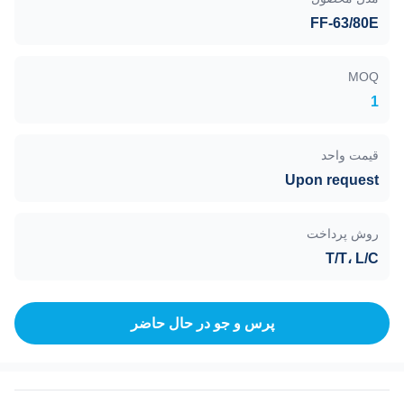
FF-63/80E
MOQ
1
قیمت واحد
Upon request
روش پرداخت
T/T، L/C
پرس و جو در حال حاضر