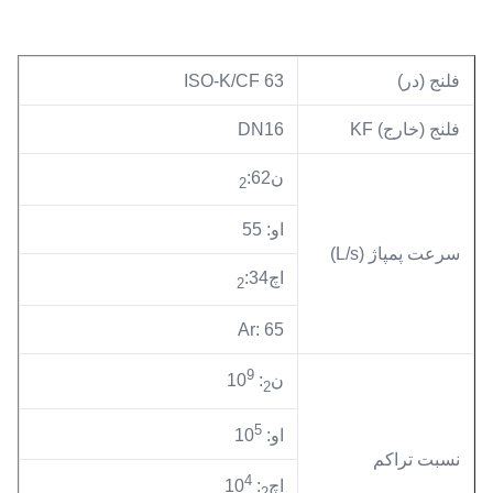
فلنج (در)
ISO-K/CF 63
فلنج (خارج) KF
DN16
ن
:62
2
او: 55
سرعت پمپاژ (L/s)
اچ
:34
2
Ar: 65
9
ن
: 10
2
5
او: 10
نسبت تراکم
4
اچ
: 10
2