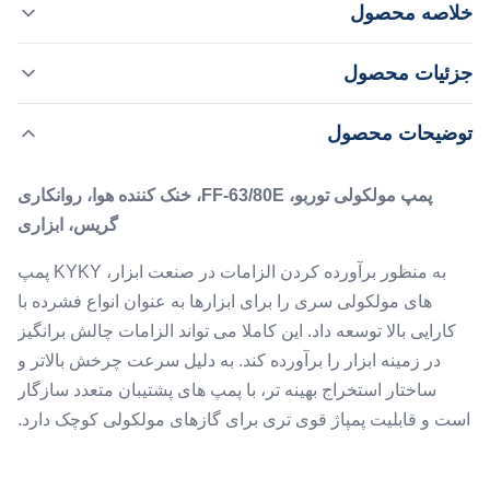
خلاصه محصول
پمپ مولکولی توربو، FF-63/80E، خنک کننده هوا، روانکاری
جزئیات محصول
گریس، ابزاری به منظور برآورده کردن الزامات در صنعت ابزار،
KYKY پمپ های مولکولی سری را برای ابزارها به عنوان انواع
,
برجسته کردن:
سیستم های پمپاژ پمپ های توربو ابزار
توضیحات محصول
فشرده با کارایی بالا توسعه داد. این کاملا می تواند الزامات چالش
پمپ های توربو ساز قابل تنظیم
برانگیز در زمینه ابزار را برآورده کند. به دلیل سرعت چرخش
پمپ مولکولی توربو، FF-63/80E، خنک کننده هوا، روانکاری
بالاتر و سا...
Flange:
گریس، ابزاری
ISO-K/CF63
Cooling:
به منظور برآورده کردن الزامات در صنعت ابزار، KYKY پمپ
هوا
های مولکولی سری را برای ابزارها به عنوان انواع فشرده با
Pumping Speed:
کارایی بالا توسعه داد. این کاملا می تواند الزامات چالش برانگیز
80 لیتر در ثانیه N2
در زمینه ابزار را برآورده کند. به دلیل سرعت چرخش بالاتر و
Ultimate Pressure:
ساختار استخراج بهینه تر، با پمپ های پشتیبان متعدد سازگار
CF:5E-6، ISO-K:3E-5
است و قابلیت پمپاژ قوی تری برای گازهای مولکولی کوچک دارد.