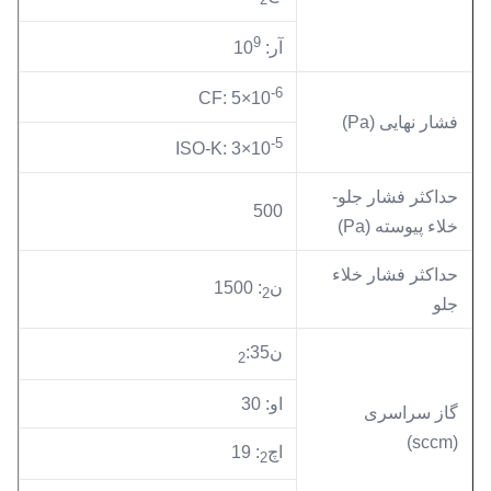
9
آر: 10
-6
CF: 5×10
فشار نهایی (Pa)
-5
ISO-K: 3×10
حداکثر فشار جلو-
500
خلاء پیوسته (Pa)
حداکثر فشار خلاء
ن
: 1500
2
جلو
ن
:35
2
او: 30
گاز سراسری
(sccm)
اچ
: 19
2