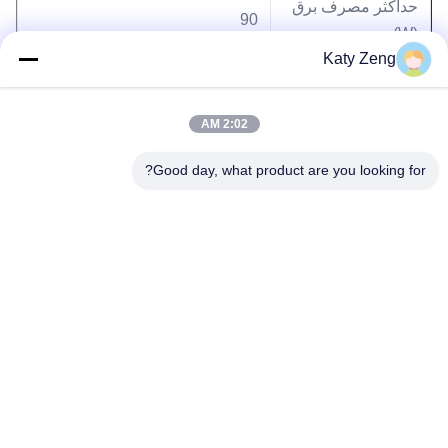
حداکثر مصرف برق
90
(W)
Katy Zeng
مدل کنترلر
TD-80/TCP-100/TC-100
2:02 AM
Good day, what product are you looking for?
برچسب ها:
پمپ وکیوم توربو
پمپ های مولکولی توربو
پمپ خلاء توربومولکولی
تلفن: 86-18611455302
ایمیل: zengkaiting@kyky.com.cn
شماره 13 Zhongguancun Bei er tiao، منطقه Haidian، پکن،100190
صفحه اصلی
در مورد ما
محصولات
تماس با ما